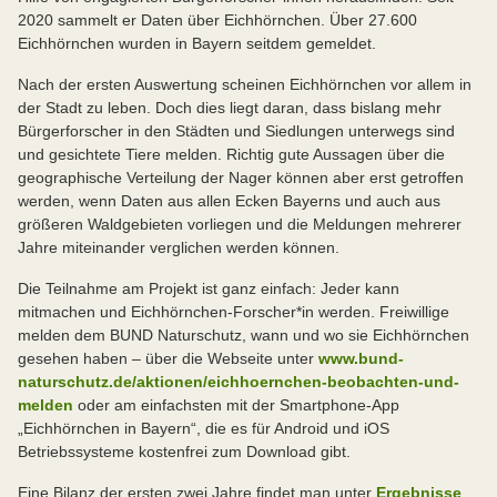
2020 sammelt er Daten über Eichhörnchen. Über 27.600
Eichhörnchen wurden in Bayern seitdem gemeldet.
Nach der ersten Auswertung scheinen Eichhörnchen vor allem in
der Stadt zu leben. Doch dies liegt daran, dass bislang mehr
Bürgerforscher in den Städten und Siedlungen unterwegs sind
und gesichtete Tiere melden. Richtig gute Aussagen über die
geographische Verteilung der Nager können aber erst getroffen
werden, wenn Daten aus allen Ecken Bayerns und auch aus
größeren Waldgebieten vorliegen und die Meldungen mehrerer
Jahre miteinander verglichen werden können.
Die Teilnahme am Projekt ist ganz einfach: Jeder kann
mitmachen und Eichhörnchen-Forscher*in werden. Freiwillige
melden dem BUND Naturschutz, wann und wo sie Eichhörnchen
gesehen haben – über die Webseite unter
www.bund-
naturschutz.de/aktionen/eichhoernchen-beobachten-und-
melden
oder am einfachsten mit der Smartphone-App
„Eichhörnchen in Bayern“, die es für Android und iOS
Betriebssysteme kostenfrei zum Download gibt.
Eine Bilanz der ersten zwei Jahre findet man unter
Ergebnisse