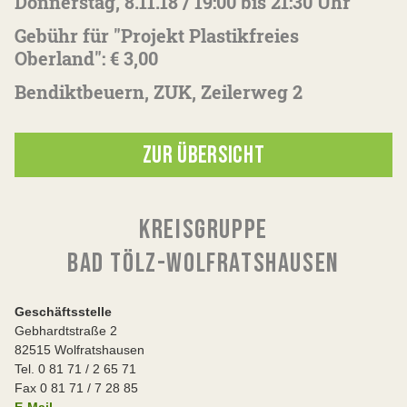
Donnerstag, 8.11.18 / 19:00 bis 21:30 Uhr
Gebühr für "Projekt Plastikfreies
Oberland": € 3,00
Bendiktbeuern, ZUK, Zeilerweg 2
ZUR ÜBERSICHT
KREISGRUPPE
BAD TÖLZ-WOLFRATSHAUSEN
Geschäftsstelle
Gebhardtstraße 2
82515 Wolfratshausen
Tel. 0 81 71 / 2 65 71
Fax 0 81 71 / 7 28 85
E-Mail