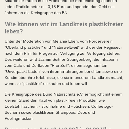
Mitarbeiter radeln in die Arbeit und die Firmenleitung sponsert
jeden Radkilometer mit 0,15 Euro und spendet das Geld seit
Jahren an die Kreisgruppe des BN.
Wie können wir im Landkreis plastikfreier
leben?
Unter der Moderation von Melanie Eben, vom Förderverein
"Oberland plastikfrei" und "Naturweltweit" wird der der Regisseur
nach dem Film für Fragen zur Verfügung zur Verfügung stehen.
Des weiteren wird Jasmin Seitner-Spangenberg, die Inhaberin
vom Café und Dorfladen "Frei-Zeit", einem sogenannten
"Unverpackt-Laden" von ihren Erfahrungen berichten sowie eine
Kundin über ihre Erlebnisse, die sie in unserem Landkreis macht,
wenn sie "plastikfrei" einkaufen und leben will.
Die Kreisgruppe des Bund Naturschutz e.V. ermöglicht mit einem
kleinen Stand den Kauf von plastikfreien Produkten wie
Edelstahlflaschen, - strohhalme und –büchsen, Coffeetogo-
Bechern sowie plastikfreien Shampoos, Deos und
Peelingmasken.